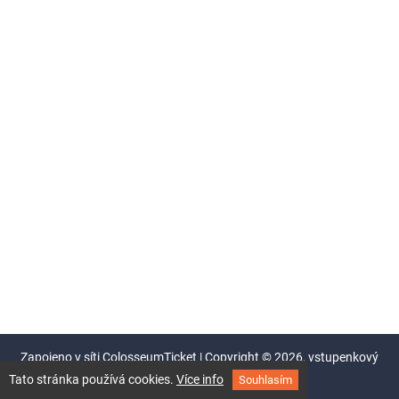
Zapojeno v síti
ColosseumTicket
|
Copyright ©
2026,
vstupenkový
systém Colosseum
Tato stránka používá cookies.
Více info
Souhlasím